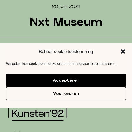
20 juni 2021
Nxt Museum
Beheer cookie toestemming
Wij gebruiken cookies om onze site en onze service te optimaliseren.
Bericht
navigatie
Accepteren
Kunsten’92
Herengracht 62
Voorkeuren
1015 BP Amsterdam